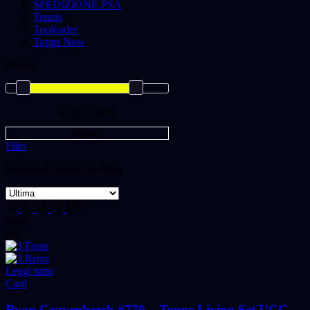
SPEDIZIONE PSA
Tennis
Toploader
Topps Now
Prezzo
€100 - €800
Applica
Filtri
Mostrando l'unico risultato
Sold
out
Leggi tutto
Card
Ryan Gravenberch #770 – Topps Living Set UCC