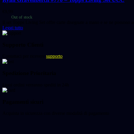
€
9,99
Out of stock
Il set Topps Living Set offre carte disegnate a mano e se ne possono a
Leggi tutto
Supporto Clienti
Contattaci per ricevere
supporto
Spedizione Prioritaria
I tuoi ordini verranno spediti in 24h
Pagamenti sicuri
Acquista in sicurezza con diverse modalità di pagamento