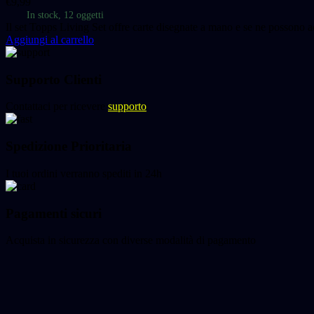
€
9,99
In stock, 12 oggetti
Il set Topps Living Set offre carte disegnate a mano e se ne possono a
Aggiungi al carrello
Supporto Clienti
Contattaci per ricevere
supporto
Spedizione Prioritaria
I tuoi ordini verranno spediti in 24h
Pagamenti sicuri
Acquista in sicurezza con diverse modalità di pagamento