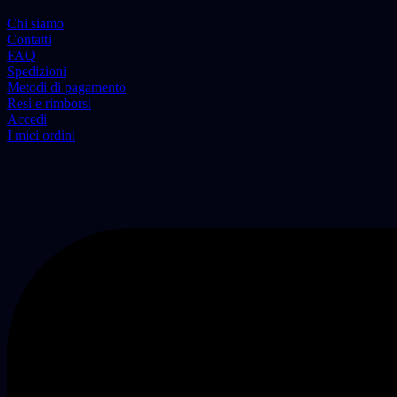
Chi siamo
Contatti
FAQ
Spedizioni
Metodi di pagamento
Resi e rimborsi
Accedi
I miei ordini