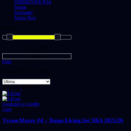
SPEDIZIONE PSA
Tennis
Toploader
Topps Now
Prezzo
€100 - €800
Applica
Filtri
Mostrando l'unico risultato
Aggiungi al carrello
Card
Tyrese Maxey #4 – Topps Living Set NBA 2025/26