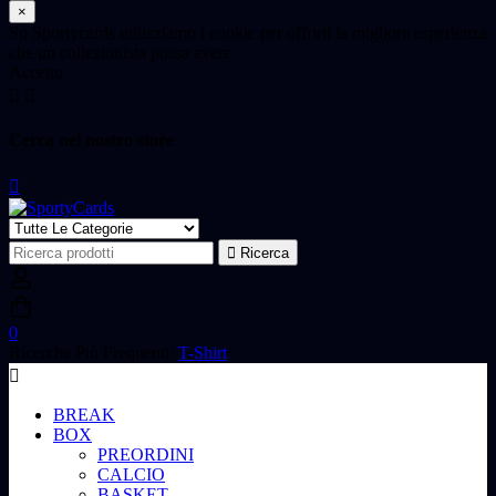
×
Su Sportycards utilizziamo i cookie per offrirti la migliore esperienza
che un collezionista possa avere.
Accetto
Cerca nel nostro store
Ricerca
Ricerca
per:
0
Ricerche Più Frequenti:
T-Shirt
BREAK
BOX
PREORDINI
CALCIO
BASKET