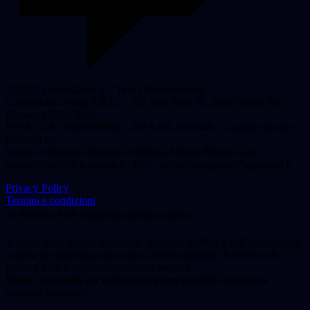
© 2025 SportyCards.it – Tutti i diritti riservati
Collectibles Group S.R.L. – Via Tino Savi 76, 20099 Sesto San
Giovanni (MI), Italia
P.IVA / C.F. 14202600962 – REA MI-2766440 – Capitale sociale
€10.000 i.v.
Iscritta al Registro Imprese di Milano Monza Brianza Lodi
admin@collectiblesgroup.it
| PEC:
collectiblesgroup@legalmail.it
Privacy Policy
Termini e condizioni
⚠️ Servizio PSA temporaneamente sospeso
A causa delle recenti modifiche operative di PSA e dell’elevatissimo
volume di submission ricevute a livello mondiale, il servizio di
grading PSA è momentaneamente sospeso
Stiamo lavorando per riattivarlo il prima possibile con nuove
modalità operative