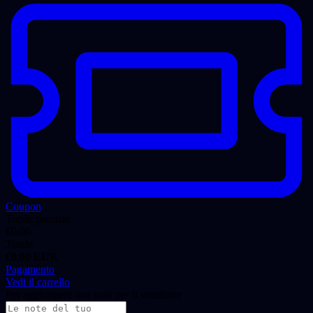
Coupon
Totale parziale
€
0,00
Totale
€
0,00
EUR
Pagamento
Vedi il carrello
Per aggiungere una nota per il venditore