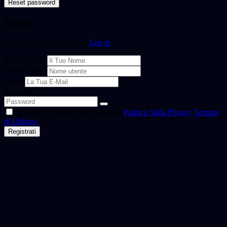
Reset password
Iscriviti
Already have an account?
Log in
Il Tuo Nome
Nome utente
Email
Password
Sì, sono d'accordo con Softtouch
Politica Sulla Privacy
Termini
di Utilizzo
Registrati