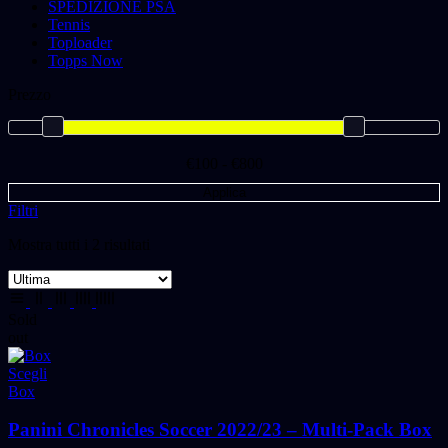
SPEDIZIONE PSA
Tennis
Toploader
Topps Now
Prezzo
€100 - €800
Applica
Filtri
Mostra tutti i 2 risultati
Sold
out
Scegli
Box
Panini Chronicles Soccer 2022/23 – Multi-Pack Box