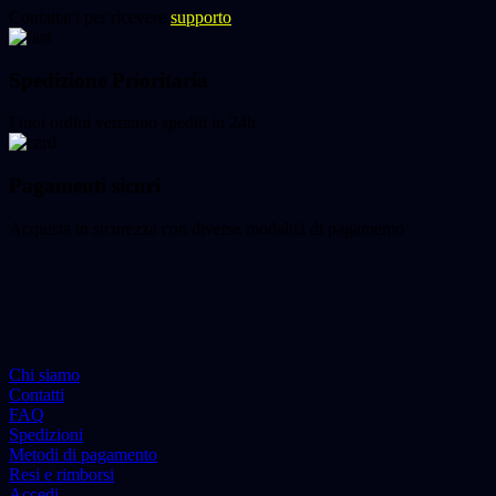
Contattaci per ricevere
supporto
Spedizione Prioritaria
I tuoi ordini verranno spediti in 24h
Pagamenti sicuri
Acquista in sicurezza con diverse modalità di pagamento
Chi siamo
Contatti
FAQ
Spedizioni
Metodi di pagamento
Resi e rimborsi
Accedi