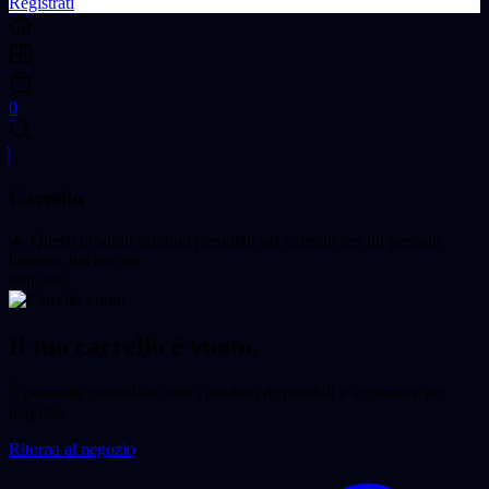
Registrati
0
Carrello
🔥 Questi prodotti saranno prenotati nel carrello per un periodo
limitato, hai ancora
00m 00s
Il tuo carrello è vuoto.
È possibile controllare tutti i prodotti disponibili e acquistare nel
negozio.
Ritorna al negozio