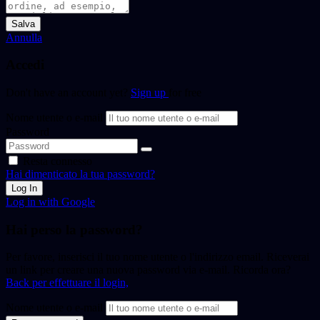
Salva
Annulla
Accedi
Don't have an account yet?
Sign up
for free
Nome utente o e-mail
Password
Resta connesso
Hai dimenticato la tua password?
Log In
Log in with Google
Hai perso la password?
Per favore, inserisci il tuo nome utente o l'indirizzo email. Riceverai
un link per creare una nuova password via e-mail. Ricorda ora?
Back per effettuare il login,
Nome utente o e-mail