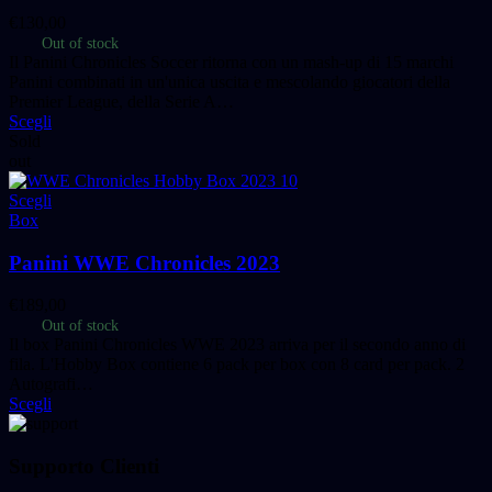
€
130,00
Out of stock
Il Panini Chronicles Soccer ritorna con un mash-up di 15 marchi
Panini combinati in un'unica uscita e mescolando giocatori della
Premier League, della Serie A…
Scegli
Sold
out
Scegli
Box
Panini WWE Chronicles 2023
€
189,00
Out of stock
Il box Panini Chronicles WWE 2023 arriva per il secondo anno di
fila. L'Hobby Box contiene 6 pack per box con 8 card per pack. 2
Autografi…
Scegli
Supporto Clienti