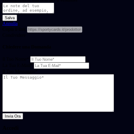
Salva
Annulla
Copia il link
Condividere
Chiedere una Domanda
Il Tuo Nome
*
La Tua E-Mail
*
Il Tuo Messaggio
*
Invia Ora
Accedi