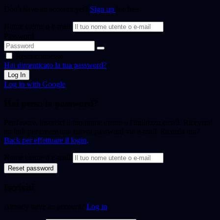
Don't have an account yet?
Sign up
for free
Nome utente o e-mail
Password
Resta connesso
Hai dimenticato la tua password?
Log In
Log in with Google
Hai perso la password?
Per favore, inserisci il tuo nome utente o l'indirizzo email. Riceverai
un link per creare una nuova password via e-mail. Ricorda ora?
Back per effettuare il login,
Nome utente o e-mail
Reset password
Iscriviti
Already have an account?
Log in