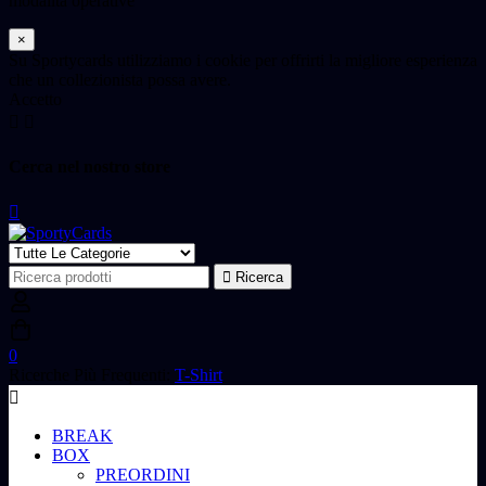
modalità operative
×
Su Sportycards utilizziamo i cookie per offrirti la migliore esperienza
che un collezionista possa avere.
Accetto
Cerca nel nostro store
Ricerca
Ricerca
per:
0
Ricerche Più Frequenti:
T-Shirt
BREAK
BOX
PREORDINI