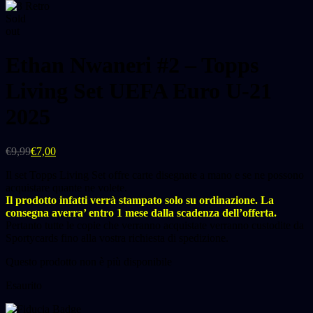
Sold
out
Ethan Nwaneri #2 – Topps
Living Set UEFA Euro U-21
2025
€
9,99
€
7,00
Il set Topps Living Set offre carte disegnate a mano e se ne possono
acquistare quante ne volete.
Il prodotto infatti verrà stampato solo su ordinazione. La
consegna averra’ entro 1 mese dalla scadenza dell’offerta.
Pertanto tutte le copie che verranno acquistate verranno custodite da
Sportycards fino alla vostra richiesta di spedizione.
Questo prodotto non è più disponibile
Esaurito