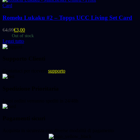
Card
Romelu Lukaku #2 – Topps UCC Living Set Card
€
4,99
€
3,00
Out of stock
Leggi tutto
Supporto Clienti
Contattaci per ricevere
supporto
Spedizione Prioritaria
I tuoi ordini verranno spediti in 24/48h
Pagamenti sicuri
Acquista in sicurezza con diverse modalità di pagamento