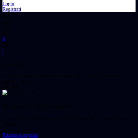
Login
Registrati
0
Carrello
🔥 Questi prodotti saranno prenotati nel carrello per un periodo
limitato, hai ancora
00m 00s
Il tuo carrello è vuoto.
È possibile controllare tutti i prodotti disponibili e acquistare nel
negozio.
Ritorna al negozio