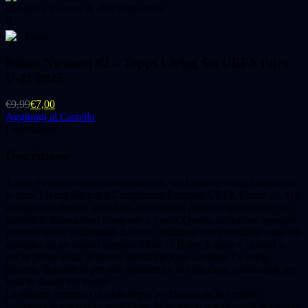
Garantire il sicuro & checkout sicuro
Ethan Nwaneri #2 – Topps Living Set UEFA Euro
U-21 2025
€
9,99
€
7,00
Aggiungi al Carrello
Descrizione
Descrizione
Topps è entusiasta di annunciare che, per la prima volta, lanceremo
le carte Living Set per il Campionato Europeo UEFA Under-21. Un
omaggio ai giovani talenti più promettenti della competizione, con
splendide illustrazioni disegnate a mano. Questa collezione speciale
prevede uscite settimanali di carte, realizzate con incredibile cura del
dettaglio da tre artisti rinomati: Mike O’Brien, Louise Cobbold e,
per la prima volta, il nuovo artista Stephen Gardner. Le carte
saranno disponibili per una settimana e la collezione continuerà per
tutta la durata del torneo.
Le tirature verranno rivelate dopo la chiusura delle vendite.
L’artwork è soggetto a modifiche. Non siamo responsabili per errori