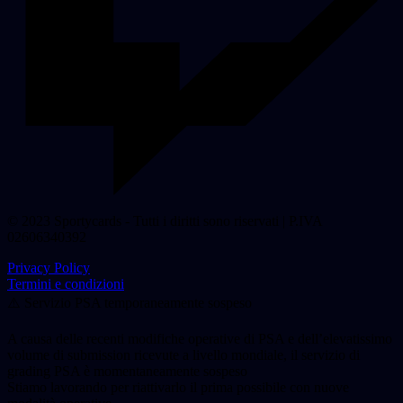
© 2023 Sportycards - Tutti i diritti sono riservati | P.IVA
02606340392
Privacy Policy
Termini e condizioni
⚠️ Servizio PSA temporaneamente sospeso
A causa delle recenti modifiche operative di PSA e dell’elevatissimo
volume di submission ricevute a livello mondiale, il servizio di
grading PSA è momentaneamente sospeso
Stiamo lavorando per riattivarlo il prima possibile con nuove