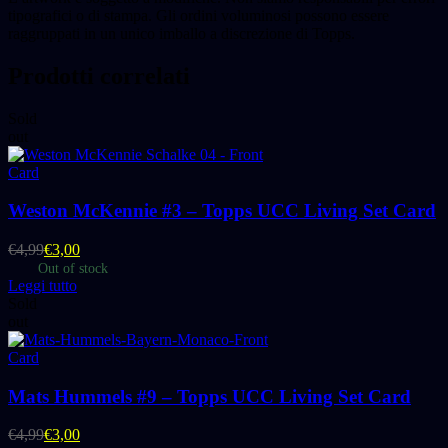
tipografici o di stampa. Gli ordini voluminosi possono essere
raggruppati in un unico imballo a discrezione di Topps.
Prodotti correlati
Sold
out
Card
Weston McKennie #3 – Topps UCC Living Set Card
€
4,99
€
3,00
Out of stock
Leggi tutto
Sold
out
Card
Mats Hummels #9 – Topps UCC Living Set Card
€
4,99
€
3,00