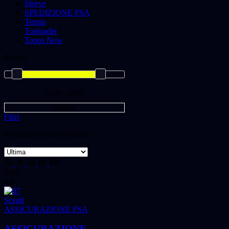
Sleeve
SPEDIZIONE PSA
Tennis
Toploader
Topps Now
Prezzo
€100 - €800
Applica
Filtri
Mostrando l'unico risultato
Sold
out
Scegli
ASSICURAZIONE PSA
ASSICURAZIONE