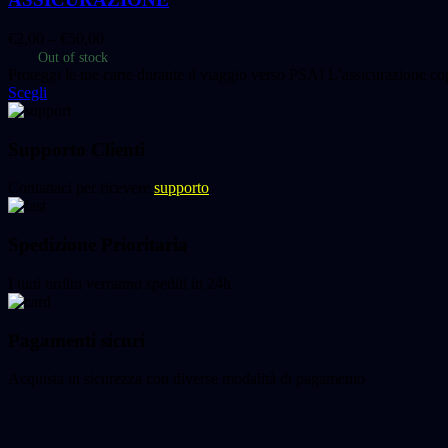
€
2,00
–
€
50,00
Out of stock
Proteggi le tue carte durante il viaggio verso PSA! L’assicurazione c
Scegli
Supporto Clienti
Contattaci per ricevere
supporto
Spedizione Prioritaria
I tuoi ordini verranno spediti in 24h
Pagamenti sicuri
Acquista in sicurezza con diverse modalità di pagamento