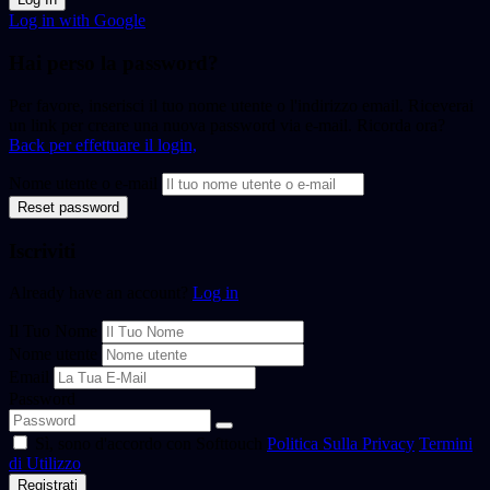
Log in with Google
Hai perso la password?
Per favore, inserisci il tuo nome utente o l'indirizzo email. Riceverai
un link per creare una nuova password via e-mail. Ricorda ora?
Back per effettuare il login,
Nome utente o e-mail
Reset password
Iscriviti
Already have an account?
Log in
Il Tuo Nome
Nome utente
Email
Password
Sì, sono d'accordo con Softtouch
Politica Sulla Privacy
Termini
di Utilizzo
Registrati