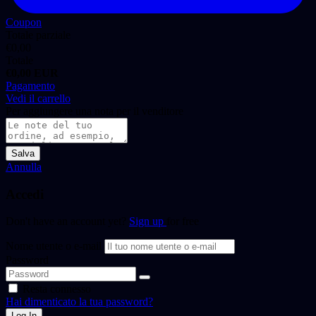
Coupon
Totale parziale
€
0,00
Totale
€
0,00
EUR
Pagamento
Vedi il carrello
Per aggiungere una nota per il venditore
Salva
Annulla
Accedi
Don't have an account yet?
Sign up
for free
Nome utente o e-mail
Password
Resta connesso
Hai dimenticato la tua password?
Log In