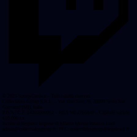
© 2025 SportyCards.it – Tutti i diritti riservati
Collectibles Group S.R.L. – Via Tino Savi 76, 20099 Sesto San
Giovanni (MI), Italia
P.IVA / C.F. 14202600962 – REA MI-2766440 – Capitale sociale
€10.000 i.v.
Iscritta al Registro Imprese di Milano Monza Brianza Lodi
admin@collectiblesgroup.it
| PEC:
collectiblesgroup@legalmail.it