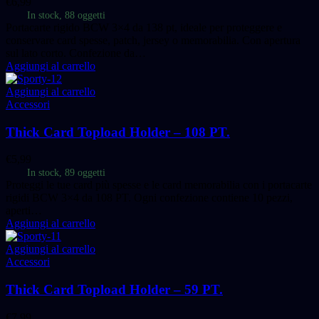
€
6,99
In stock, 88 oggetti
Portacarte rigido BCW 3×4 da 138 pt, ideale per proteggere e
conservare card spesse, patch, jersey o memorabilia. Con apertura
sul lato corto. Confezione da…
Aggiungi al carrello
Aggiungi al carrello
Accessori
Thick Card Topload Holder – 108 PT.
€
5,99
In stock, 89 oggetti
Proteggi le tue card più spesse e le card memorabilia con i portacarte
rigidi BCW 3×4 da 108 PT. Ogni confezione contiene 10 pezzi,
aperti…
Aggiungi al carrello
Aggiungi al carrello
Accessori
Thick Card Topload Holder – 59 PT.
€
7,99