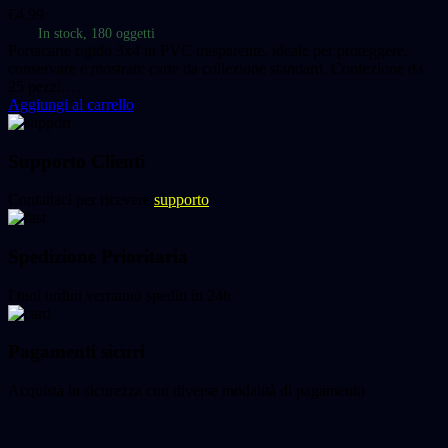
€
4,99
In stock, 180 oggetti
Portacarte rigido 3x4 in PVC trasparente, ideale per proteggere,
conservare e mostrare carte da collezione standard. Confezione da
25 pezzi.…
Aggiungi al carrello
Supporto Clienti
Contattaci per ricevere
supporto
Spedizione Prioritaria
I tuoi ordini verranno spediti in 24h
Pagamenti sicuri
Acquista in sicurezza con diverse modalità di pagamento