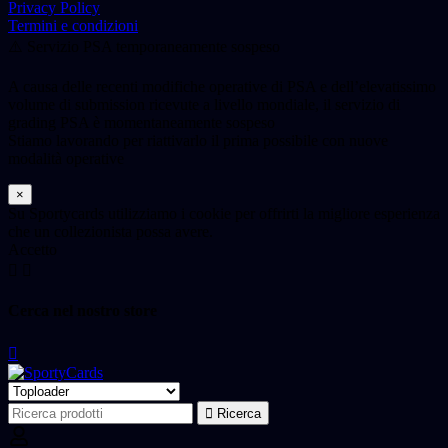
Privacy Policy
Termini e condizioni
⚠️ Servizio PSA temporaneamente sospeso
A causa delle recenti modifiche operative di PSA e dell’elevatissimo
volume di submission ricevute a livello mondiale, il servizio di
grading PSA è momentaneamente sospeso
Stiamo lavorando per riattivarlo il prima possibile con nuove
modalità operative
×
Su Sportycards utilizziamo i cookie per offrirti la migliore esperienza
che un collezionista possa avere.
Accetto
Cerca nel nostro store
Ricerca
Ricerca
per: