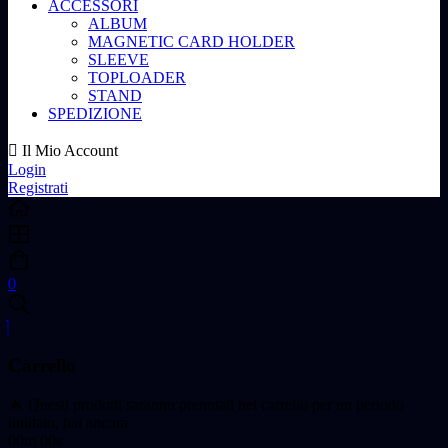
ACCESSORI
ALBUM
MAGNETIC CARD HOLDER
SLEEVE
TOPLOADER
STAND
SPEDIZIONE
Il Mio Account
Login
Registrati
0
Carrello
🔥 Questi prodotti saranno prenotati nel carrello per un periodo
limitato, hai ancora
00m 00s