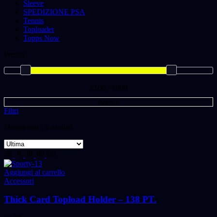
Sleeve
SPEDIZIONE PSA
Tennis
Toploader
Topps Now
Prezzo
€100 - €800
Applica
Filtri
Mostra tutti i 5 risultati
Aggiungi al carrello
Accessori
Thick Card Topload Holder – 138 PT.