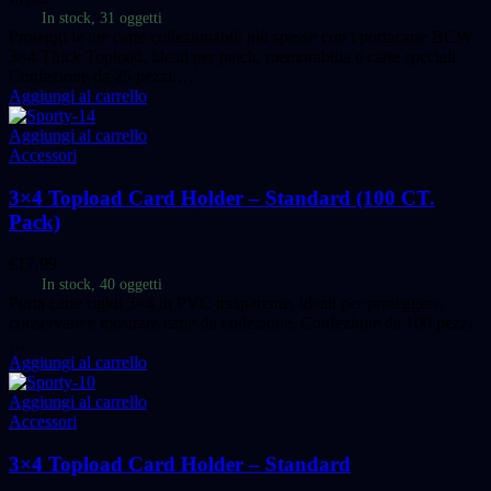
In stock, 31 oggetti
Proteggi le tue carte collezionabili più spesse con i portacarte BCW
3×4 Thick Topload, ideali per patch, memorabilia e carte speciali.
Confezione da 25 pezzi.…
Aggiungi al carrello
Aggiungi al carrello
Accessori
3×4 Topload Card Holder – Standard (100 CT.
Pack)
€
17,99
In stock, 40 oggetti
Porta carte rigidi 3×4 in PVC trasparente, ideali per proteggere,
conservare e mostrare carte da collezione. Confezione da 100 pezzi.
…
Aggiungi al carrello
Aggiungi al carrello
Accessori
3×4 Topload Card Holder – Standard