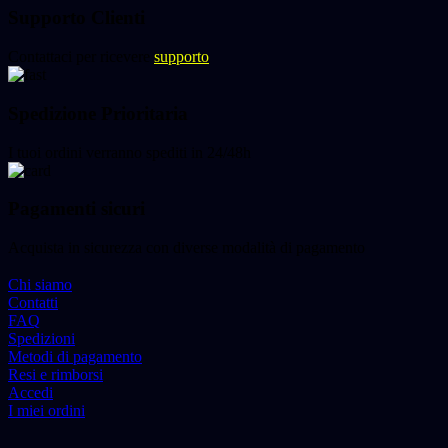
Supporto Clienti
Contattaci per ricevere
supporto
Spedizione Prioritaria
I tuoi ordini verranno spediti in 24/48h
Pagamenti sicuri
Acquista in sicurezza con diverse modalità di pagamento
Chi siamo
Contatti
FAQ
Spedizioni
Metodi di pagamento
Resi e rimborsi
Accedi
I miei ordini