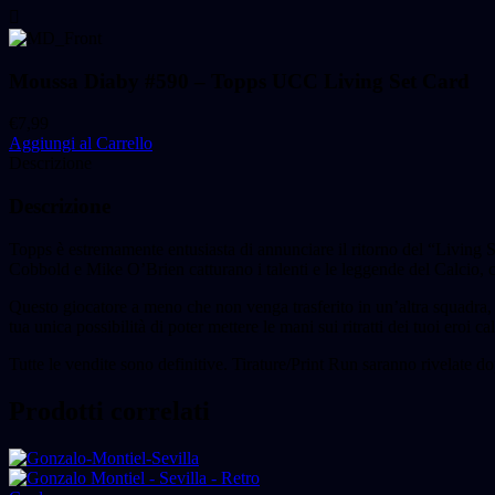
quantità
Moussa Diaby #590 – Topps UCC Living Set Card
€
7,99
Aggiungi al Carrello
Descrizione
Descrizione
Topps è estremamente entusiasta di annunciare il ritorno del “Living S
Cobbold e Mike O’Brien catturano i talenti e le leggende del Calcio, c
Questo giocatore a meno che non venga trasferito in un’altra squadra, 
tua unica possibilità di poter mettere le mani sui ritratti dei tuoi eroi calc
Tutte le vendite sono definitive. Tirature/Print Run saranno rivelate do
Prodotti correlati