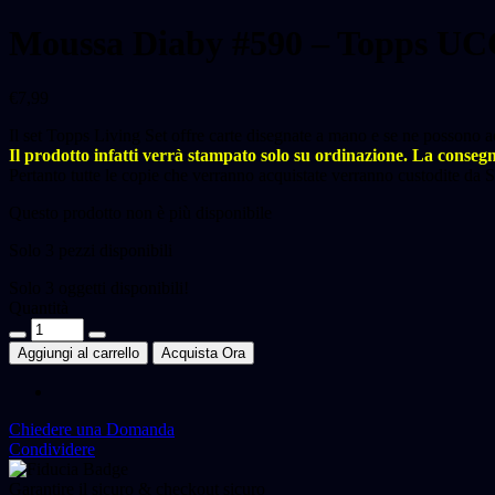
Moussa Diaby #590 – Topps UC
€
7,99
Il set Topps Living Set offre carte disegnate a mano e se ne possono a
Il prodotto infatti verrà stampato solo su ordinazione. La consegn
Pertanto tutte le copie che verranno acquistate verranno custodite da Sp
Questo prodotto non è più disponibile
Solo 3 pezzi disponibili
Solo
3
oggetti disponibili!
Quantità
Moussa
Diaby
Aggiungi al carrello
Acquista Ora
#590
-
Topps
UCC
Chiedere una Domanda
Living
Condividere
Set
Card
Garantire il sicuro & checkout sicuro