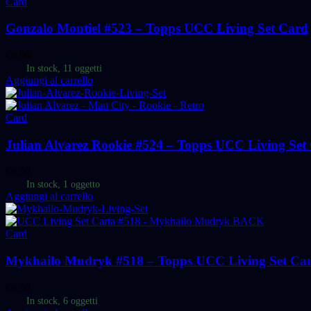
Card
Gonzalo Montiel #523 – Topps UCC Living Set Card
€
6,99
In stock, 11 oggetti
Aggiungi al carrello
Card
Julian Alvarez Rookie #524 – Topps UCC Living Set
€
6,50
In stock, 1 oggetto
Aggiungi al carrello
Card
Mykhailo Mudryk #518 – Topps UCC Living Set Ca
€
6,50
In stock, 6 oggetti