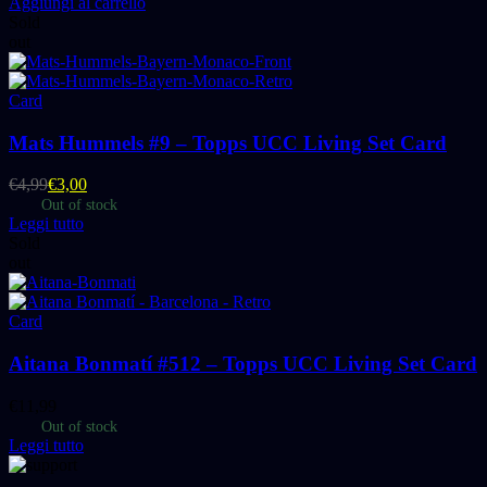
Aggiungi al carrello
Sold
out
Card
Mats Hummels #9 – Topps UCC Living Set Card
€
4,99
€
3,00
Out of stock
Leggi tutto
Sold
out
Card
Aitana Bonmatí #512 – Topps UCC Living Set Card
€
11,99
Out of stock
Leggi tutto