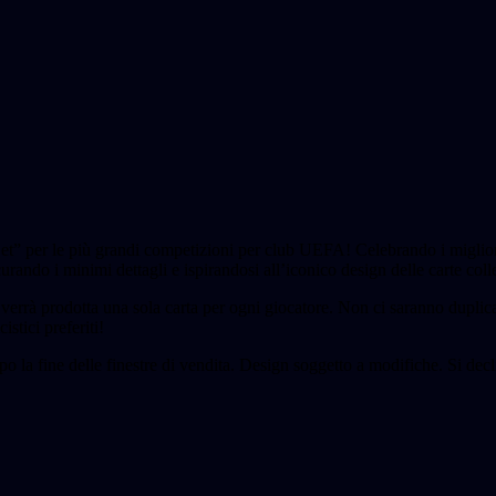
et” per le più grandi competizioni per club UEFA! Celebrando i migliori 
urando i minimi dettagli e ispirandosi all’iconico design delle carte co
verrà prodotta una sola carta per ogni giocatore. Non ci saranno duplica
istici preferiti!
po la fine delle finestre di vendita. Design soggetto a modifiche. Si decl