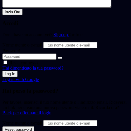
Invia Ora
Accedi
Don't have an account yet?
Sign up
for free
Nome utente o e-mail
Password
Resta connesso
Hai dimenticato la tua password?
Log In
Log in with Google
Hai perso la password?
Per favore, inserisci il tuo nome utente o l'indirizzo email. Riceverai
un link per creare una nuova password via e-mail. Ricorda ora?
Back per effettuare il login,
Nome utente o e-mail
Reset password