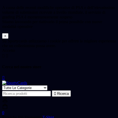
A causa delle recenti modifiche operative di PSA e dell’elevatissimo
volume di submission ricevute a livello mondiale, il servizio di
grading PSA è momentaneamente sospeso
Stiamo lavorando per riattivarlo il prima possibile con nuove
modalità operative
×
Su Sportycards utilizziamo i cookie per offrirti la migliore esperienza
che un collezionista possa avere.
Accetto
Cerca nel nostro store
Ricerca
Ricerca
per:
0
Ricerche Più Frequenti:
T-Shirt