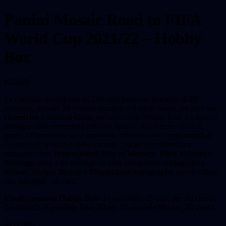
Panini Mosaic Road to FIFA
World Cup 2021/22 – Hobby
Box
€
219,00
La checklist è composta da 200 card base con giocatori di 28
nazionali, include 24 varianti parallele e 8 set di inserti, tra cui i rari
Overdrive
e
Stained Glass
, esclusivi delle Hobby Box. La serie si
distingue dalle precedenti edizioni Mosaic, focalizzate sui club,
grazie all’attenzione sulle nazionali, offrendo così l’opportunità di
collezionare giocatori meno comuni. Tra gli inserti troviamo
categorie come
International Men of Mastery
,
Pitch Masters
e
Montage
, oltre a tre tipologie di card autografate:
Autographs
Mosaic
,
Scripts Mosaic
e
Playmakers Autographs
, queste ultime
con autografi “on-card”.
Configurazione Hobby Box:
10 pacchetti, 15 carte per pacchetto,
1 autografo, 5 parallele Base Silver,
15 parallele Mosaic,
20 inserti.
BOX 📦: