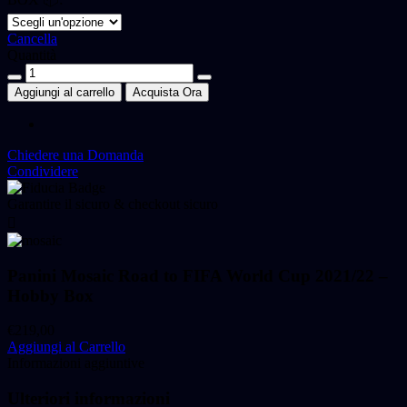
Cancella
Quantità
Panini
Mosaic
Aggiungi al carrello
Acquista Ora
Road
to
FIFA
World
Chiedere una Domanda
Cup
Condividere
2021/22
-
Garantire il sicuro & checkout sicuro
Hobby
Box
quantità
Panini Mosaic Road to FIFA World Cup 2021/22 –
Hobby Box
€
219,00
Aggiungi al Carrello
Informazioni aggiuntive
Ulteriori informazioni