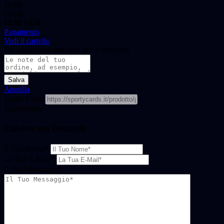
€
0,00
Totale
€
0,00
EUR
Pagamento
Vedi il carrello
Per aggiungere una nota per il venditore
Salva
Annulla
Copia il link
Condividere
Chiedere una Domanda
Il Tuo Nome
*
La Tua E-Mail
*
Il Tuo Messaggio
*