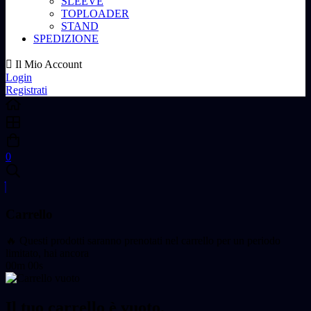
SLEEVE
TOPLOADER
STAND
SPEDIZIONE
Il Mio Account
Login
Registrati
0
Carrello
🔥 Questi prodotti saranno prenotati nel carrello per un periodo
limitato, hai ancora
00m 00s
Il tuo carrello è vuoto.