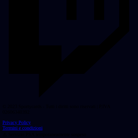
© 2023 Sportycards - Tutti i diritti sono riservati | P.IVA
02606340392
Privacy Policy
Termini e condizioni
⚠️ Servizio PSA temporaneamente sospeso