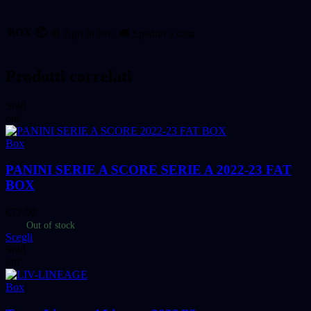
BOX 📦
🔴 Apri in live, 🚚 Spedito a casa
Prodotti correlati
Sold
out
Box
PANINI SERIE A SCORE SERIE A 2022-23 FAT
BOX
€
72,00
Out of stock
Scegli
Sold
out
Box