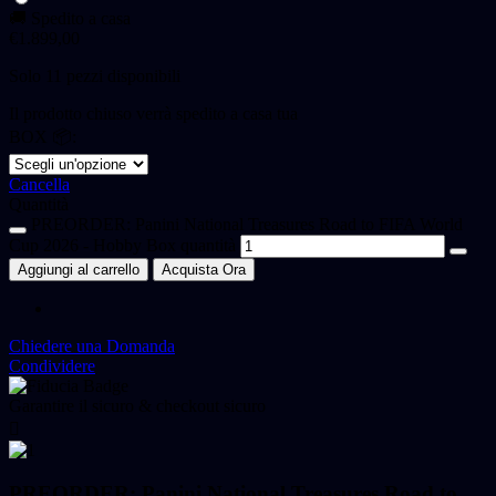
🚚 Spedito a casa
€
1.899,00
Solo 11 pezzi disponibili
Il prodotto chiuso verrà spedito a casa tua
BOX 📦:
Cancella
Quantità
PREORDER: Panini National Treasures Road to FIFA World
Cup 2026 - Hobby Box quantità
Aggiungi al carrello
Acquista Ora
Chiedere una Domanda
Condividere
Garantire il sicuro & checkout sicuro
PREORDER: Panini National Treasures Road to