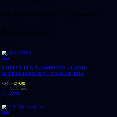
BOX 📦
⚡Black Friday, 🔴 Apri in live, 🚚 Spedito a casa
Prodotti correlati
Sold
out
Box
TOPPS UEFA CHAMPIONS LEAGUE
SUPERSTARS 2022-23 VALUE BOX
€
24,99
€
19,90
Out of stock
Leggi tutto
Sold
out
Box