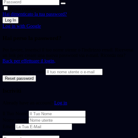
Resta connesso
Hai dimenticato la tua password?
Log In
Log in with Google
Hai perso la password?
Per favore, inserisci il tuo nome utente o l'indirizzo email. Riceverai
un link per creare una nuova password via e-mail. Ricorda ora?
Back per effettuare il login,
Nome utente o e-mail
Reset password
Iscriviti
Already have an account?
Log in
Il Tuo Nome
Nome utente
Email
Password