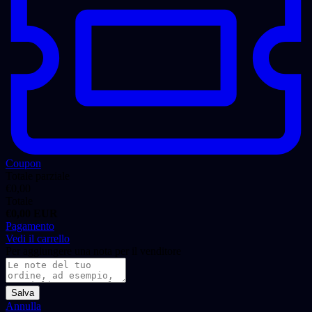
Coupon
Totale parziale
€
0,00
Totale
€
0,00
EUR
Pagamento
Vedi il carrello
Per aggiungere una nota per il venditore
Salva
Annulla