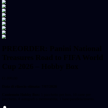
PREORDER: Panini National
Treasures Road to FIFA World
Cup 2026 – Hobby Box
€
1.899,00
Data di rilascio stimata: ?/07/2026
Contenuto Hobby Box:
1 pacchetto per box, 10 carte per
pacchetto, 8 autografi o memorabilia, 1 base/parallela/inserto.