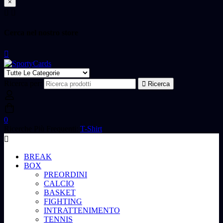
×
Cerca nel nostro store
Ricerca per:
Ricerca
0
Ricerche Più Frequenti:
T-Shirt
BREAK
BOX
PREORDINI
CALCIO
BASKET
FIGHTING
INTRATTENIMENTO
TENNIS