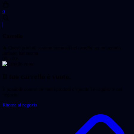
0
Carrello
🔥 Questi prodotti saranno prenotati nel carrello per un periodo
limitato, hai ancora
00m 00s
Il tuo carrello è vuoto.
È possibile controllare tutti i prodotti disponibili e acquistare nel
negozio.
Ritorna al negozio