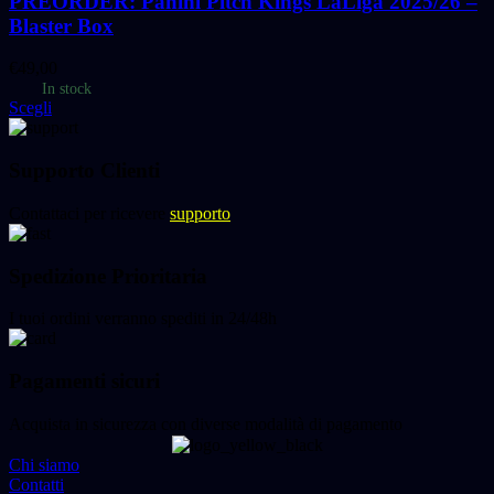
PREORDER: Panini Pitch Kings LaLiga 2025/26 –
Blaster Box
€
49,00
In stock
Scegli
Supporto Clienti
Contattaci per ricevere
supporto
Spedizione Prioritaria
I tuoi ordini verranno spediti in 24/48h
Pagamenti sicuri
Acquista in sicurezza con diverse modalità di pagamento
Chi siamo
Contatti