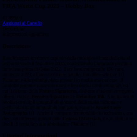
FIFA World Cup 2026 – Hobby Box
€
1.899,00
Aggiungi al Carrello
Descrizione
Informazioni aggiuntive
Descrizione
Il set inaugura un nuovo capitolo della prestigiosa linea dedicata al
percorso verso il Mondiale 2026, confermando l’impronta premium
introdotta prima di Qatar 2022. Il set base comprende 150 carte
numerate a /99, affiancate da rare parallel fino alle esclusive 1/1
Platinum e alle printing plate, presenti in media una per case. Il
prodotto propone numerosi insert e ben dodici set di autografi, tra
cui il debutto delle
Future Signatures
, dedicate ai talenti emergenti,
oltre ai classici
Peerless Signatures
e
Definitive Ink
. Non mancano
booklet con tripli autografi di giocatori della stessa nazionale e
spettacolari carte autografate con patch, come le
Brand Logo
Autographs
1/1. Anche il comparto memorabilia è ricchissimo, con
dieci set differenti guidati dalle
Colossal Materials
, disponibili in sei
livelli di rarità fino alle ambitissime Platinum 1/1.
Ulteriori informazioni