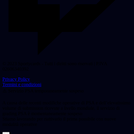
© 2023 Sportycards - Tutti i diritti sono riservati | P.IVA
02606340392
Privacy Policy
Termini e condizioni
⚠️ Servizio PSA temporaneamente sospeso
A causa delle recenti modifiche operative di PSA e dell’elevatissimo
volume di submission ricevute a livello mondiale, il servizio di
grading PSA è momentaneamente sospeso
Stiamo lavorando per riattivarlo il prima possibile con nuove
modalità operative