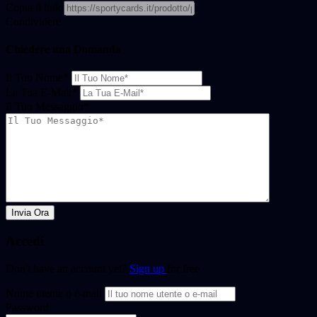
Copia il link
Condividere
Chiedere una Domanda
Il Tuo Nome
*
La Tua E-Mail
*
Il Tuo Messaggio
*
Invia Ora
Accedi
Don't have an account yet?
Sign up
for free
Nome utente o e-mail
Password