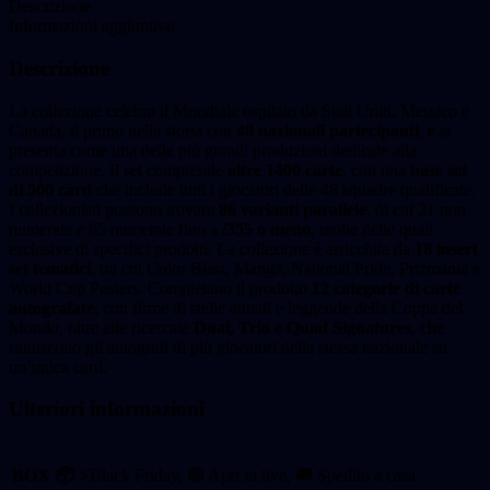
Descrizione
Informazioni aggiuntive
Descrizione
La collezione celebra il Mondiale ospitato da Stati Uniti, Messico e
Canada, il primo nella storia con
48 nazionali partecipanti
, e si
presenta come una delle più grandi produzioni dedicate alla
competizione. Il set comprende
oltre 1400 carte
, con una
base set
di 500 card
che include tutti i giocatori delle 48 squadre qualificate.
I collezionisti possono trovare
86 varianti parallele
, di cui 21 non
numerate e 65 numerate fino a
/355 o meno
, molte delle quali
esclusive di specifici prodotti. La collezione è arricchita da
18 insert
set tematici
, tra cui Color Blast, Manga, National Pride, Prizmania e
World Cup Posters. Completano il prodotto
12 categorie di carte
autografate
, con firme di stelle attuali e leggende della Coppa del
Mondo, oltre alle ricercate
Dual, Trio e Quad Signatures
, che
riuniscono gli autografi di più giocatori della stessa nazionale su
un’unica card.
Ulteriori informazioni
BOX 📦
⚡Black Friday, 🔴 Apri in live, 🚚 Spedito a casa