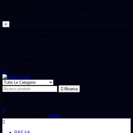
grading PSA è momentaneamente sospeso
Stiamo lavorando per riattivarlo il prima possibile con nuove
modalità operative
×
Su Sportycards utilizziamo i cookie per offrirti la migliore esperienza
che un collezionista possa avere.
Accetto
Cerca nel nostro store
Ricerca
Ricerca
per:
0
Ricerche Più Frequenti:
T-Shirt
BREAK