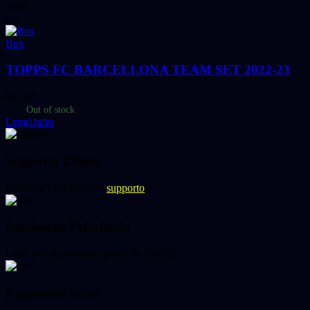
Sold
out
Box
TOPPS FC BARCELLONA TEAM SET 2022-23
€
65,00
Out of stock
Leggi tutto
Supporto Clienti
Contattaci per ricevere
supporto
Spedizione Prioritaria
I tuoi ordini verranno spediti in 24/48h
Pagamenti sicuri