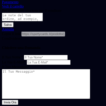
Pagamento
Vedi il carrello
Per aggiungere una nota per il venditore
Salva
Annulla
Copia il link
Condividere
Chiedere una Domanda
Il Tuo Nome
*
La Tua E-Mail
*
Il Tuo Messaggio
*
Invia Ora