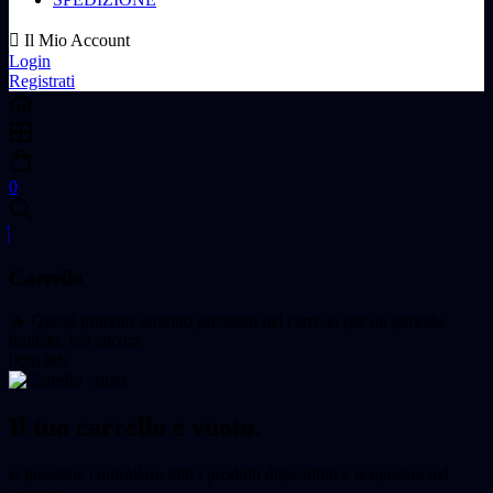
Il Mio Account
Login
Registrati
0
Carrello
🔥 Questi prodotti saranno prenotati nel carrello per un periodo
limitato, hai ancora
00m 00s
Il tuo carrello è vuoto.
È possibile controllare tutti i prodotti disponibili e acquistare nel