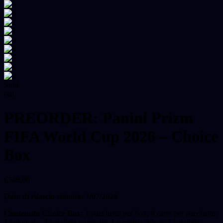
Sold
out
PREORDER: Panini Prizm
FIFA World Cup 2026 – Choice
Box
€
549,00
Data di rilascio stimata: ?/07/2026
Contenuto Choice Box:
1 pacchetto per box, 8 carte per pacchetto,
1 autografo, 2 parallele numerate, 1 parallela Silver, 3 parallele