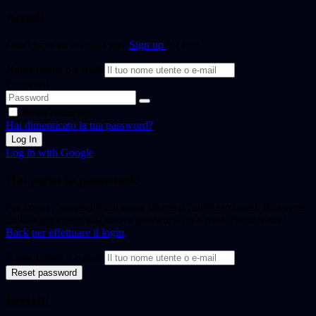
Accedi
Don't have an account yet?
Sign up
for free
Nome utente o e-mail
Password
Resta connesso
Hai dimenticato la tua password?
Log In
Log in with Google
Hai perso la password?
Per favore, inserisci il tuo nome utente o l'indirizzo email. Riceverai
un link per creare una nuova password via e-mail. Ricorda ora?
Back per effettuare il login,
Nome utente o e-mail
Reset password
Iscriviti