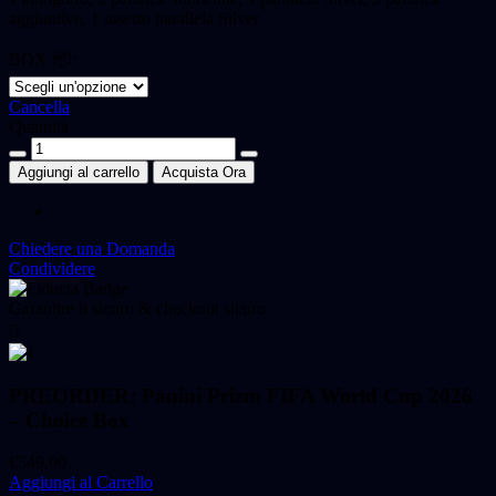
aggiuntive, 1 inserto parallela Silver.
BOX 📦:
Cancella
Quantità
PREORDER:
Panini
Aggiungi al carrello
Acquista Ora
Prizm
FIFA
World
Cup
Chiedere una Domanda
2026
Condividere
-
Choice
Garantire il sicuro & checkout sicuro
Box
quantità
PREORDER: Panini Prizm FIFA World Cup 2026
– Choice Box
€
549,00
Aggiungi al Carrello