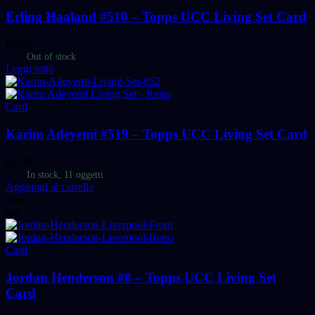
Erling Haaland #510 – Topps UCC Living Set Card
€
8,99
Out of stock
Leggi tutto
Card
Karim Adeyemi #519 – Topps UCC Living Set Card
€
6,99
In stock, 11 oggetti
Aggiungi al carrello
Sold
out
Card
Jordan Henderson #8 – Topps UCC Living Set
Card