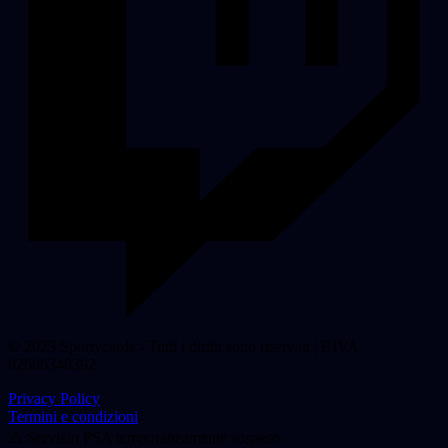
© 2023 Sportycards - Tutti i diritti sono riservati | P.IVA
02606340392
Privacy Policy
Termini e condizioni
⚠️ Servizio PSA temporaneamente sospeso