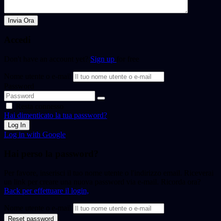
Invia Ora
Accedi
Don't have an account yet?
Sign up
for free
Nome utente o e-mail
Password
Resta connesso
Hai dimenticato la tua password?
Log In
Log in with Google
Hai perso la password?
Per favore, inserisci il tuo nome utente o l'indirizzo email. Riceverai
un link per creare una nuova password via e-mail. Ricorda ora?
Back per effettuare il login,
Nome utente o e-mail
Reset password