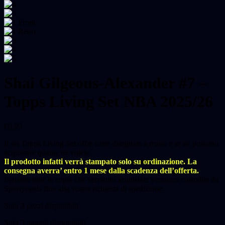
Shai Gilgeous-Alexander #7 –
Topps Living Set NBA 2025/26
€
9,99
Il set Topps Living Set offre carte disegnate a mano e se ne possono
acquistare quante ne volete.
Il prodotto infatti verrà stampato solo su ordinazione. La
consegna averra’ entro 1 mese dalla scadenza dell’offerta.
Pertanto tutte le copie che verranno acquistate verranno custodite da
Sportycards fino alla vostra richiesta di spedizione.
Solo 3 pezzi disponibili
Solo
3
oggetti disponibili!