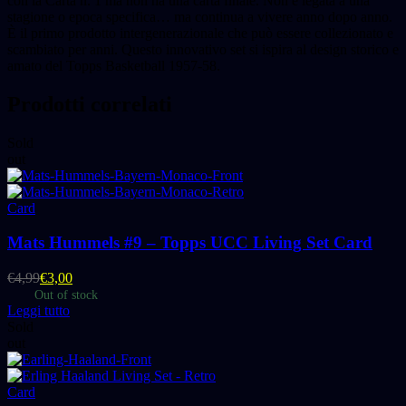
con la Carta n. 1 ma non ha una carta finale. Non è legata a una
stagione o epoca specifica… ma continua a vivere anno dopo anno.
È il primo prodotto intergenerazionale che può essere collezionato e
scambiato per anni. Questo innovativo set si ispira al design storico e
amato del Topps Basketball 1957-58.
Prodotti correlati
Sold
out
Card
Mats Hummels #9 – Topps UCC Living Set Card
€
4,99
€
3,00
Out of stock
Leggi tutto
Sold
out
Card