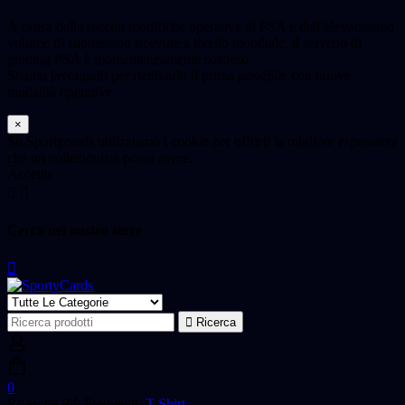
A causa delle recenti modifiche operative di PSA e dell’elevatissimo
volume di submission ricevute a livello mondiale, il servizio di
grading PSA è momentaneamente sospeso
Stiamo lavorando per riattivarlo il prima possibile con nuove
modalità operative
×
Su Sportycards utilizziamo i cookie per offrirti la migliore esperienza
che un collezionista possa avere.
Accetto
Cerca nel nostro store
Ricerca
Ricerca
per:
0
Ricerche Più Frequenti:
T-Shirt