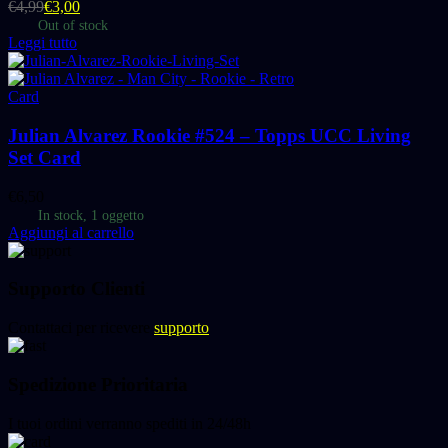
€
4,99
€
3,00
Out of stock
Leggi tutto
Card
Julian Alvarez Rookie #524 – Topps UCC Living
Set Card
€
6,50
In stock, 1 oggetto
Aggiungi al carrello
Supporto Clienti
Contattaci per ricevere
supporto
Spedizione Prioritaria
I tuoi ordini verranno spediti in 24/48h