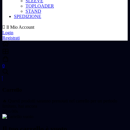
SLEEVE
TOPLOADER
STAND
SPEDIZIONE
Il Mio Account
Login
Registrati
0
Carrello
🔥 Questi prodotti saranno prenotati nel carrello per un periodo
limitato, hai ancora
00m 00s
Il tuo carrello è vuoto.