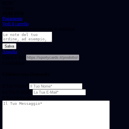
€
0,00
Totale
€
0,00
EUR
Pagamento
Vedi il carrello
Per aggiungere una nota per il venditore
Salva
Annulla
Copia il link
Condividere
Chiedere una Domanda
Il Tuo Nome
*
La Tua E-Mail
*
Il Tuo Messaggio
*