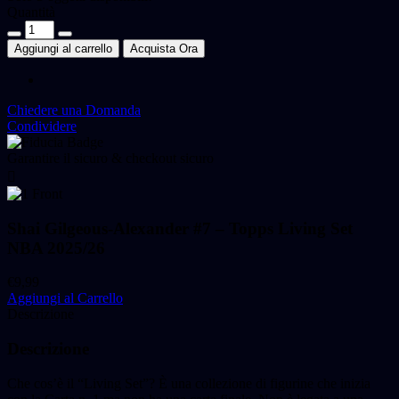
Quantità
Shai
Gilgeous-
Aggiungi al carrello
Acquista Ora
Alexander
#7
-
Topps
Chiedere una Domanda
Living
Condividere
Set
NBA
Garantire il sicuro & checkout sicuro
2025/26
quantità
Shai Gilgeous-Alexander #7 – Topps Living Set
NBA 2025/26
€
9,99
Aggiungi al Carrello
Descrizione
Descrizione
Che cos’è il “Living Set”? È una collezione di figurine che inizia