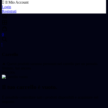
Il Mio Account
Login
Registrati
0
Carrello
🔥 Questi prodotti saranno prenotati nel carrello per un periodo
limitato, hai ancora
00m 00s
Il tuo carrello è vuoto.
È possibile controllare tutti i prodotti disponibili e acquistare nel
negozio.