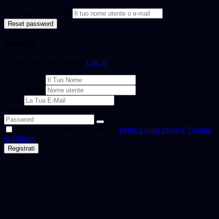
Nome utente o e-mail
Reset password
Iscriviti
Already have an account?
Log in
Il Tuo Nome
Nome utente
Email
Password
Sì, sono d'accordo con Softtouch
Politica Sulla Privacy
Termini
di Utilizzo
Registrati