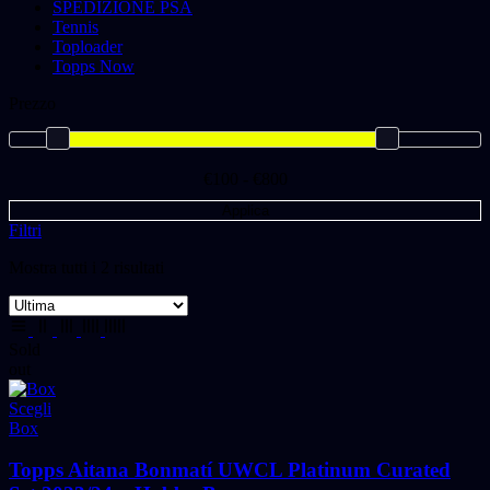
SPEDIZIONE PSA
Tennis
Toploader
Topps Now
Prezzo
€100 - €800
Applica
Filtri
Mostra tutti i 2 risultati
Sold
out
Scegli
Box
Topps Aitana Bonmatí UWCL Platinum Curated