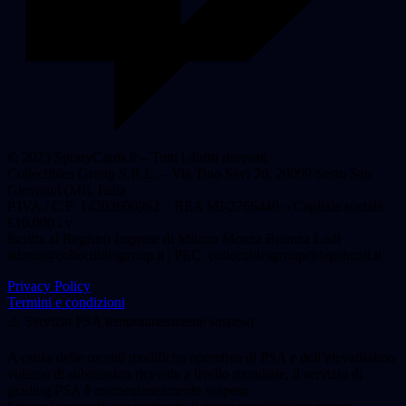
© 2025 SportyCards.it – Tutti i diritti riservati
Collectibles Group S.R.L. – Via Tino Savi 76, 20099 Sesto San
Giovanni (MI), Italia
P.IVA / C.F. 14202600962 – REA MI-2766440 – Capitale sociale
€10.000 i.v.
Iscritta al Registro Imprese di Milano Monza Brianza Lodi
admin@collectiblesgroup.it
| PEC:
collectiblesgroup@legalmail.it
Privacy Policy
Termini e condizioni
⚠️ Servizio PSA temporaneamente sospeso
A causa delle recenti modifiche operative di PSA e dell’elevatissimo
volume di submission ricevute a livello mondiale, il servizio di
grading PSA è momentaneamente sospeso