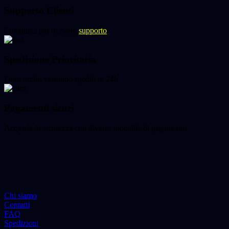
Supporto Clienti
Contattaci per ricevere
supporto
Spedizione Prioritaria
I tuoi ordini verranno spediti in 24h
Pagamenti sicuri
Acquista in sicurezza con diverse modalità di pagamento
Chi siamo
Contatti
FAQ
Spedizioni