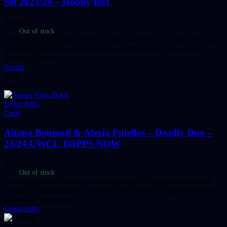
Set 2023/24 – Hobby Box
€
180,00
Out of stock
Topps e Aitana Bonmatí hanno creato assieme un set speciale con la
più grande star del calcio femminile racchiudendo i suoi primi
ricordi del calcio,…
Scegli
Sold
out
Leggi tutto
Card
Aitana Bonmatí & Alexia Putellas – Deadly Duo –
23/24 UWCL TOPPS NOW
€
9,99
Out of stock
Questo prodotto è stampato su ordinazione. Ci sarà un periodo di
vendita di una settimana, al termine della quale raccoglieremo tutti
gli ordini e invieremo…
Leggi tutto