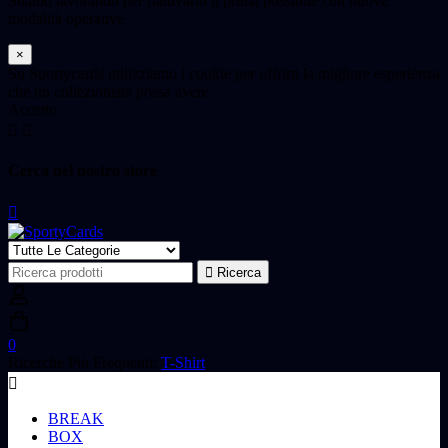
Stiamo lavorando per riattivarlo il prima possibile con nuove
modalità operative
×
Su Sportycards utilizziamo i cookie per offrirti la migliore esperienza
che un collezionista possa avere.
Accetto
Cerca nel nostro store
Ricerca
Ricerca
per:
0
Ricerche Più Frequenti:
T-Shirt
BREAK
BOX