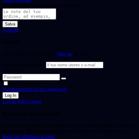
Per aggiungere una nota per il venditore
Salva
Annulla
Accedi
Don't have an account yet?
Sign up
for free
Nome utente o e-mail
Password
Resta connesso
Hai dimenticato la tua password?
Log In
Log in with Google
Hai perso la password?
Per favore, inserisci il tuo nome utente o l'indirizzo email. Riceverai
un link per creare una nuova password via e-mail. Ricorda ora?
Back per effettuare il login,