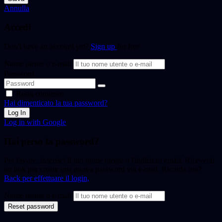
Annulla
Accedi
Don't have an account yet?
Sign up
for free
Nome utente o e-mail
Password
Resta connesso
Hai dimenticato la tua password?
Log In
Log in with Google
Hai perso la password?
Per favore, inserisci il tuo nome utente o l'indirizzo email. Riceverai
un link per creare una nuova password via e-mail. Ricorda ora?
Back per effettuare il login,
Nome utente o e-mail
Reset password