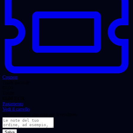
Coupon
Totale parziale
€
0,00
Totale
€
0,00
EUR
Pagamento
Vedi il carrello
Per aggiungere una nota per il venditore
Salva