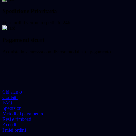
Spedizione Prioritaria
I tuoi ordini verranno spediti in 24h
Pagamenti sicuri
Acquista in sicurezza con diverse modalità di pagamento
Chi siamo
Contatti
FAQ
Spedizioni
Metodi di pagamento
Resi e rimborsi
Accedi
I miei ordini