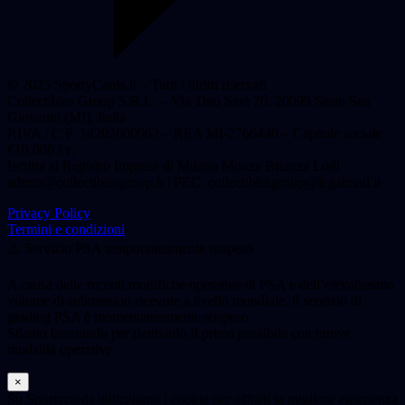
© 2025 SportyCards.it – Tutti i diritti riservati
Collectibles Group S.R.L. – Via Tino Savi 76, 20099 Sesto San
Giovanni (MI), Italia
P.IVA / C.F. 14202600962 – REA MI-2766440 – Capitale sociale
€10.000 i.v.
Iscritta al Registro Imprese di Milano Monza Brianza Lodi
admin@collectiblesgroup.it
| PEC:
collectiblesgroup@legalmail.it
Privacy Policy
Termini e condizioni
⚠️ Servizio PSA temporaneamente sospeso
A causa delle recenti modifiche operative di PSA e dell’elevatissimo
volume di submission ricevute a livello mondiale, il servizio di
grading PSA è momentaneamente sospeso
Stiamo lavorando per riattivarlo il prima possibile con nuove
modalità operative
×
Su Sportycards utilizziamo i cookie per offrirti la migliore esperienza