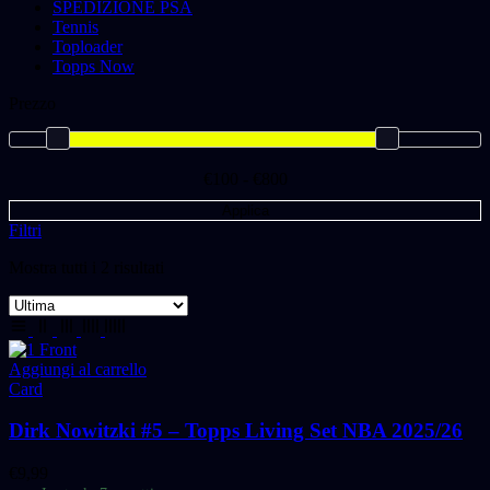
SPEDIZIONE PSA
Tennis
Toploader
Topps Now
Prezzo
€100 - €800
Applica
Filtri
Mostra tutti i 2 risultati
Aggiungi al carrello
Card
Dirk Nowitzki #5 – Topps Living Set NBA 2025/26
€
9,99