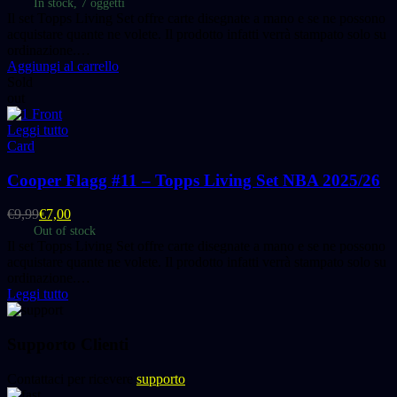
In stock, 7 oggetti
Il set Topps Living Set offre carte disegnate a mano e se ne possono
acquistare quante ne volete. Il prodotto infatti verrà stampato solo su
ordinazione.…
Aggiungi al carrello
Sold
out
Leggi tutto
Card
Cooper Flagg #11 – Topps Living Set NBA 2025/26
€
9,99
€
7,00
Out of stock
Il set Topps Living Set offre carte disegnate a mano e se ne possono
acquistare quante ne volete. Il prodotto infatti verrà stampato solo su
ordinazione.…
Leggi tutto
Supporto Clienti
Contattaci per ricevere
supporto