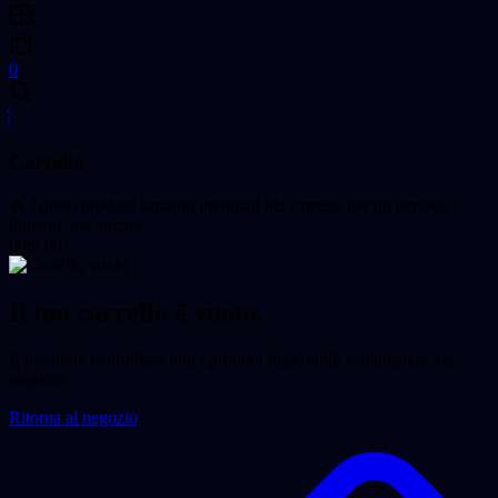
0
Carrello
🔥 Questi prodotti saranno prenotati nel carrello per un periodo
limitato, hai ancora
00m 00s
Il tuo carrello è vuoto.
È possibile controllare tutti i prodotti disponibili e acquistare nel
negozio.
Ritorna al negozio