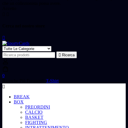
che un collezionista possa avere.
Accetto
Cerca nel nostro store
Ricerca
Ricerca
per:
0
Ricerche Più Frequenti:
T-Shirt
BREAK
BOX
PREORDINI
CALCIO
BASKET
FIGHTING
INTRATTENIMENTO