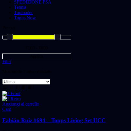
SPEDIZIONE PSA
Tennis
Toploader
Topps Now
Prezzo
€100 - €800
Applica
Filtri
Mostrando l'unico risultato
Aggiungi al carrello
Card
Fabián Ruiz #694 – Topps Living Set UCC