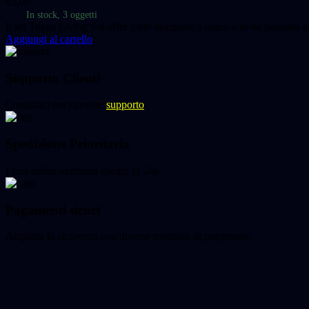
€
5,00
In stock, 3 oggetti
Il set Topps Living Set offre carte disegnate a mano e se ne possono a
Aggiungi al carrello
Supporto Clienti
Contattaci per ricevere
supporto
Spedizione Prioritaria
I tuoi ordini verranno spediti in 24h
Pagamenti sicuri
Acquista in sicurezza con diverse modalità di pagamento