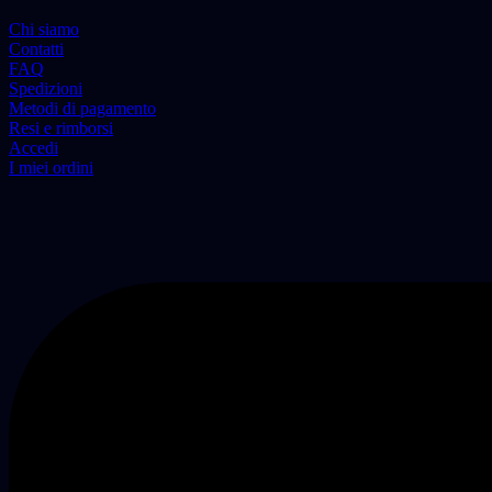
Chi siamo
Contatti
FAQ
Spedizioni
Metodi di pagamento
Resi e rimborsi
Accedi
I miei ordini